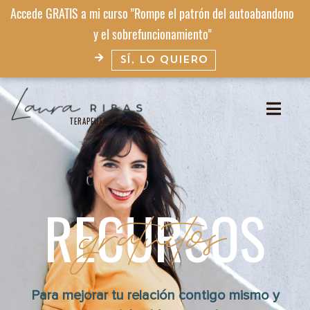
Accede GRATIS a mi curso "Rompe el patrón del autoabandono
y el sobrefuncionamiento"
SÍ, LO QUIERO
TERAPEUTA Y COACH​
gratuitos
RECURSOS
Para mejorar tu relación contigo mismo y