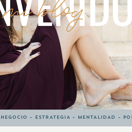
NVENID
 mi blog
 NEGOCIO
–
ESTRATEGIA
–
MENTALIDAD
–
PO