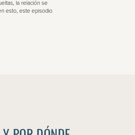
eltas, la relación se
n esto, este episodio
O Y POR DÓNDE