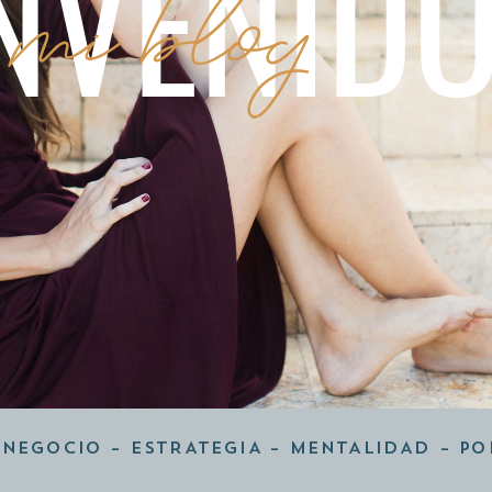
NVENID
 mi blog
 NEGOCIO
–
ESTRATEGIA
–
MENTALIDAD
–
PO