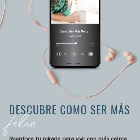
DESCUBRE COMO SER MÁS
feliz
Reenfoca tu mirada para vivir con más calma,