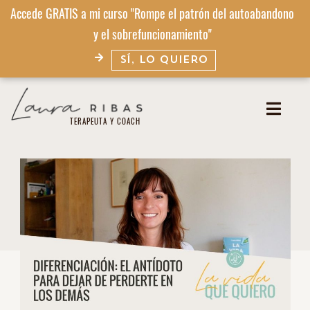
Accede GRATIS a mi curso "Rompe el patrón del autoabandono
y el sobrefuncionamiento"
SÍ, LO QUIERO
TERAPEUTA Y COACH​