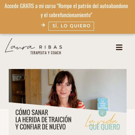
Accede GRATIS a mi curso "Rompe el patrón del autoabandono
y el sobrefuncionamiento"
SÍ, LO QUIERO
TERAPEUTA Y COACH​