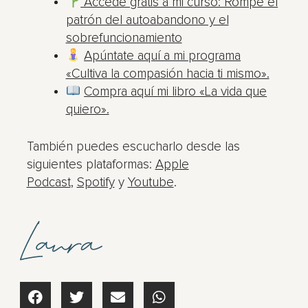
Accede gratis a mi curso: Rompe el
patrón del autoabandono y el
sobrefuncionamiento
Apúntate aquí a mi programa
«Cultiva la compasión hacia ti mismo».
Compra aquí mi libro «La vida que
quiero».
También puedes escucharlo desde las
siguientes plataformas:
Apple
Podcast
,
Spotify
y
Youtube
.