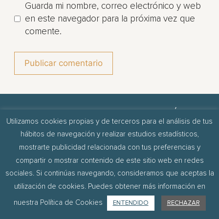
Guarda mi nombre, correo electrónico y web
en este navegador para la próxima vez que
comente.
¿QUIERES INSPIRARTE Y PASAR A LA ACCIÓN?
Utilizamos cookies propias y de terceros para el análisis de tus
Descubre cómo crear la vida que quieres.
hábitos de navegación y realizar estudios estadísticos,
¡MÁNDAMELO!
mostrarte publicidad relacionada con tus preferencias y
compartir o mostrar contenido de este sitio web en redes
sociales. Si continúas navegando, consideramos que aceptas la
TÉRMINOS DE USO
POLÍTICA DE PRIVACIDAD
utilización de cookies. Puedes obtener más información en
POLÍTICA DE COOKIES
POLÍTICA DE COMPRA
ENTENDIDO
RECHAZAR
nuestra Política de Cookies
© Ribas Studios