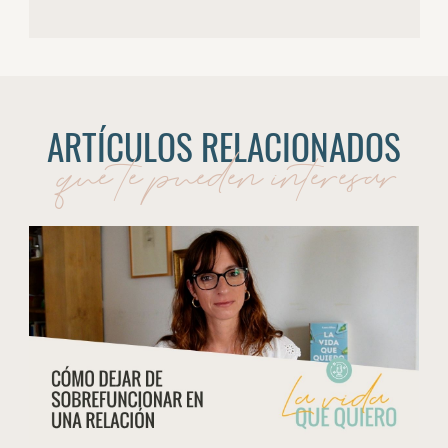
ARTÍCULOS RELACIONADOS
que te pueden interesar