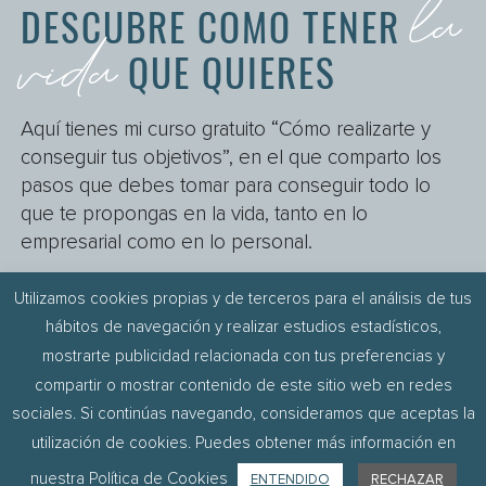
la
DESCUBRE COMO TENER
vida
QUE QUIERES
Aquí tienes mi curso gratuito “Cómo realizarte y
conseguir tus objetivos”, en el que comparto los
pasos que debes tomar para conseguir todo lo
que te propongas en la vida, tanto en lo
empresarial como en lo personal.
Utilizamos cookies propias y de terceros para el análisis de tus
DESCÁRGATELO AQUÍ
hábitos de navegación y realizar estudios estadísticos,
mostrarte publicidad relacionada con tus preferencias y
compartir o mostrar contenido de este sitio web en redes
sociales. Si continúas navegando, consideramos que aceptas la
TÉRMINOS DE USO
POLÍTICA DE PRIVACIDAD
utilización de cookies. Puedes obtener más información en
POLÍTICA DE COOKIES
POLÍTICA DE COMPRA
ENTENDIDO
RECHAZAR
nuestra Política de Cookies