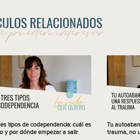
te pueden interesar
CULOS RELACIONADOS
res tipos de codependencia: cuál es
Tu autoaban
yo y por dónde empezar a salir
trauma, no u