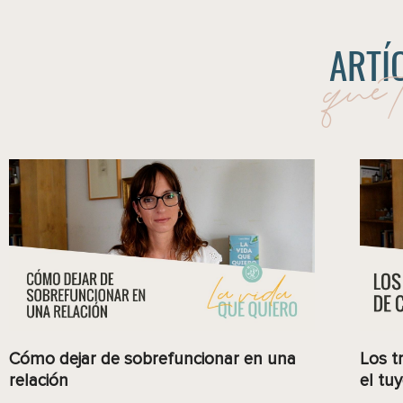
que 
ARTÍ
Cómo dejar de sobrefuncionar en una
Los t
relación
el tu