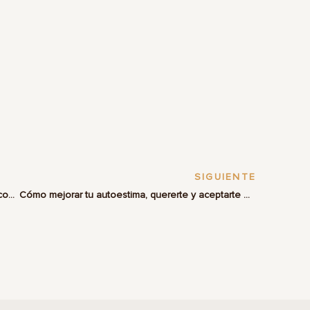
SIGUIENTE
Cómo poner límites sin ultimátums ni intentando controlar a los demás
Cómo mejorar tu autoestima, quererte y aceptarte más