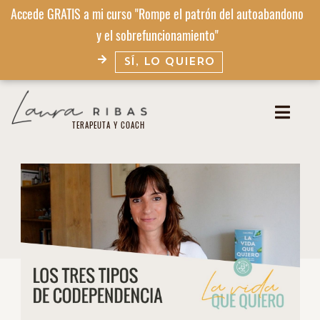
Accede GRATIS a mi curso "Rompe el patrón del autoabandono
y el sobrefuncionamiento"
SÍ, LO QUIERO
TERAPEUTA Y COACH​