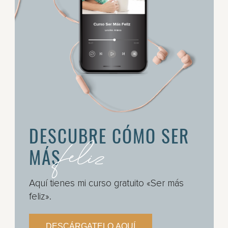
DESCUBRE CÓMO SER
feliz
MÁS
Aquí tienes mi curso gratuito «Ser más
feliz».
DESCÁRGATELO AQUÍ