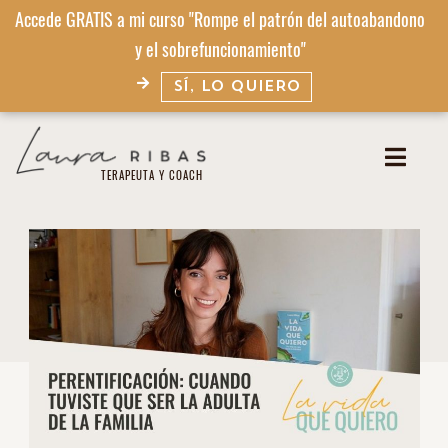
Accede GRATIS a mi curso "Rompe el patrón del autoabandono
y el sobrefuncionamiento"
SÍ, LO QUIERO
TERAPEUTA Y COACH​